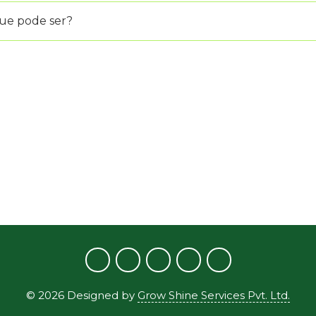
que pode ser?
?
©
2026
Designed by
Grow Shine Services Pvt. Ltd.