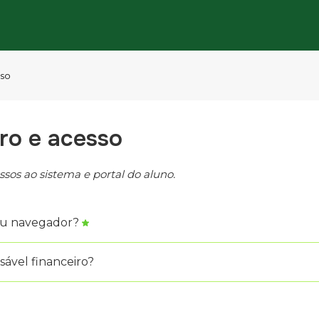
sso
ro e acesso
sos ao sistema e portal do aluno.
eu navegador?
ável financeiro?
.