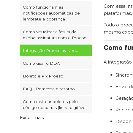
Com essa int
Como funcionam as
plataformas,
notificações automáticas de
lembrete e cobrança
Todo o proce
mesma experi
Como visualizar a fatura da
minha assinatura com o Proesc
Como fun
Integração Proesc by Kedu
A integração
Como usar o DDA
Sincron
Boleto e Pix Proesc
Envio d
FAQ - Remessa e retorno
Geração
Como rastrear boletos pelo
código de barras (linha digitável)
Recebim
Exibir mais
Disponib
Baixa a