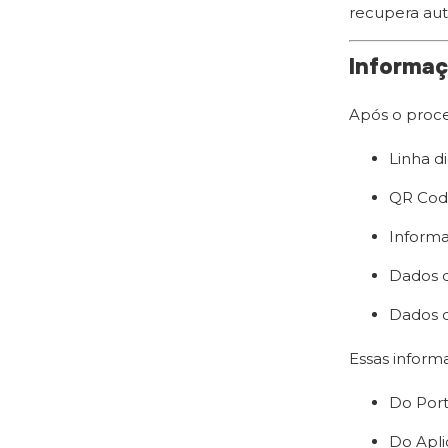
recupera aut
Informaç
Após o proce
Linha di
QR Code
Informa
Dados d
Dados d
Essas informa
Do Port
Do Apli