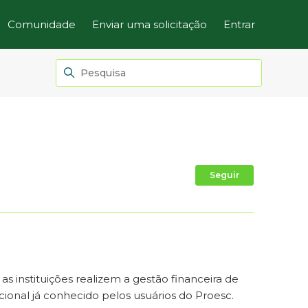
Comunidade
Enviar uma solicitação
Entrar
Ainda não
Seguir
as instituições realizem a gestão financeira de
ional já conhecido pelos usuários do Proesc.