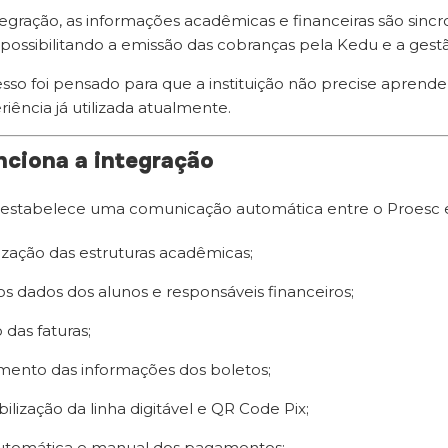
egração, as informações acadêmicas e financeiras são sin
 possibilitando a emissão das cobranças pela Kedu e a gest
sso foi pensado para que a instituição não precise aprend
ência já utilizada atualmente.
ciona a integração
 estabelece uma comunicação automática entre o Proesc e
ização das estruturas acadêmicas;
os dados dos alunos e responsáveis financeiros;
 das faturas;
ento das informações dos boletos;
ilização da linha digitável e QR Code Pix;
utomática e manual dos pagamentos;