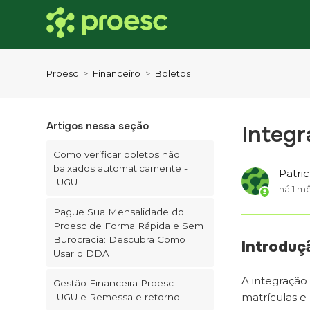
Proesc
Financeiro
Boletos
Artigos nessa seção
Integ
Como verificar boletos não
baixados automaticamente -
Patri
IUGU
há 1 m
Pague Sua Mensalidade do
Proesc de Forma Rápida e Sem
Burocracia: Descubra Como
Introduç
Usar o DDA
A integração 
Gestão Financeira Proesc -
matrículas e
IUGU e Remessa e retorno