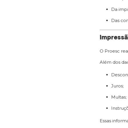
Da impr
Das cons
Impressã
O Proesc rea
Além dos dad
Descon
Juros;
Multas;
Instruçõ
Essas inform