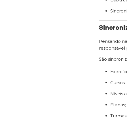
Sincron
Sincroni
Pensando nas 
responsável 
São sincroni
Exercíci
Cursos;
Níveis 
Etapas;
Turmas