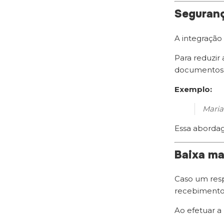
Seguranç
A integração
Para reduzir
documentos f
Exemplo:
Maria
Essa abordag
Baixa m
Caso um resp
recebimento 
Ao efetuar a