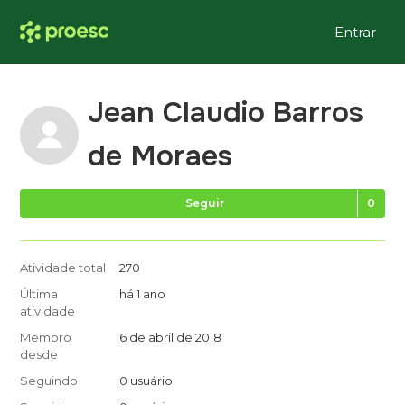
Entrar
Jean Claudio Barros
de Moraes
Ai
Seguir
Atividade total
270
Última
há 1 ano
atividade
Membro
6 de abril de 2018
desde
Seguindo
0 usuário