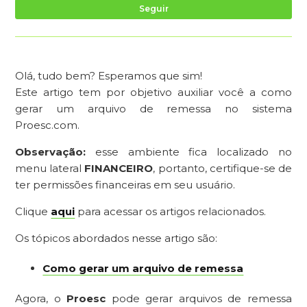
Ai
Seguir
Olá, tudo bem? Esperamos que sim!
Este artigo tem por objetivo auxiliar você a como
gerar um arquivo de remessa no sistema
Proesc.com.
Observação:
esse ambiente fica localizado no
menu lateral
FINANCEIRO
, portanto, certifique-se de
ter permissões financeiras em seu usuário.
Clique
aqui
para acessar os artigos relacionados.
Os tópicos abordados nesse artigo são:
Como gerar um arquivo de remessa
Agora, o
Proesc
pode gerar arquivos de remessa