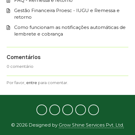
FAQ - Remessa e retorno
Gestão Financeira Proesc - IUGU e Remessa e
retorno
Como funcionam as notificações automáticas de
lembrete e cobrança
Comentários
0 comentário
Por favor,
entre
para comentar.
©
2026
Designed by
Grow Shine Services Pvt. Ltd.