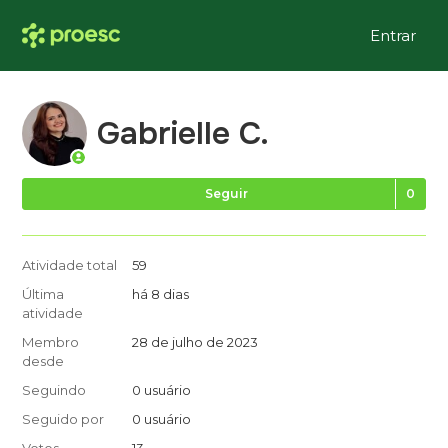
Entrar
Gabrielle C.
Ai
Seguir
Atividade total
59
Última
há 8 dias
atividade
Membro
28 de julho de 2023
desde
Seguindo
0 usuário
Seguido por
0 usuário