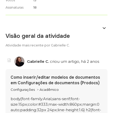
Votos
13
Assinaturas
18
Visão geral da atividade
Atividade mais recente por Gabrielle C.
Gabrielle C.
criou um artigo,
há 2 anos
Como inserir/editar modelos de documentos
em Configurações de documentos (Prodocs)
Configurações
Acadêmico
body{font-family:Arial,sans-serif;font-
size:15px;color:#333;max-width:860px;margin:0
auto;padding:32px 24px;line-height:1.6} h2{font-