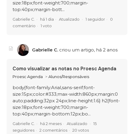
size:18px;font-weight:700;margin-
top:40px;margin-bott...
Gabrielle C.
há 1 dia
Atualizado
1 seguidor
0
comentário
1 voto
Gabrielle C.
criou um artigo,
há 2 anos
Como visualizar as notas no Proesc Agenda
Proesc Agenda
Alunos/Responsáveis
body{font-family:Arial,sans-serif;font-
size:15px;color:#333;max-width:860px;margin:0
auto;padding:32px 24px;line-height:1.6} h2{font-
size:18px;font-weight:700;margin-
top:40px;margin-bottom:12px;bo...
Gabrielle C.
há 2 meses
Atualizado
15
seguidores
2 comentários
20 votos