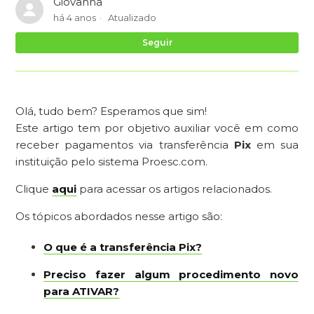
Giovanna
há 4 anos
Atualizado
Ai
Seguir
Olá, tudo bem? Esperamos que sim!
Este artigo tem por objetivo auxiliar você em como
receber pagamentos via transferência
Pix
em sua
instituição pelo sistema Proesc.com.
Clique
aqui
para acessar os artigos relacionados.
Os tópicos abordados nesse artigo são:
O que é a transferência Pix?
Preciso fazer algum procedimento novo
para ATIVAR?