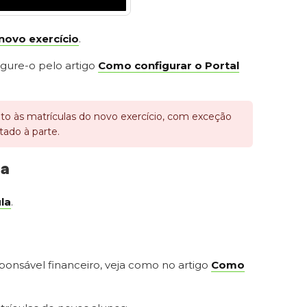
novo exercício
.
igure-o pelo artigo
Como configurar o Portal
o às matrículas do novo exercício, com exceção
tado à parte.
ha
la
.
sponsável financeiro, veja como no artigo
Como