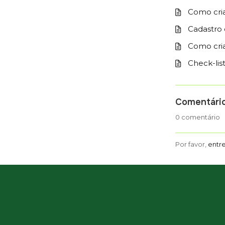
Como cria
Cadastro 
Como cria
Check-lis
Comentári
0 comentário
Por favor,
entr