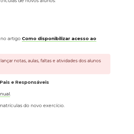
rículas de novos alunos:
 no artigo
Como disponibilizar acesso ao
nçar notas, aulas, faltas e atividades dos alunos
 Pais e Responsáveis
anual
.
atrículas do novo exercício.