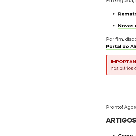
Em seguida, 
Rematr
Novas 
Por fim, disp
Portal do A
IMPORTAN
nos diários 
Pronto! Agor
ARTIGO
Como a