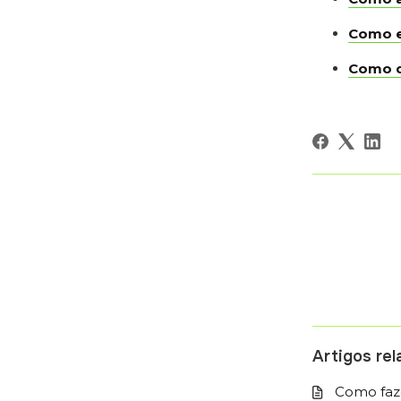
Como e
Como d
Artigos re
Como faze