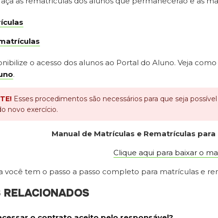
faça as rematrículas dos alunos que permanecerão e as mat
ículas
matrículas
onibilize o acesso dos alunos ao Portal do Aluno. Veja como
luno
.
TE!
Esses procedimentos são necessários para que seja possível la
do novo exercício.
Manual de Matrículas e Rematrículas para
Clique aqui para baixar o m
a você tem o passo a passo completo para matrículas e rem
S RELACIONADOS
cessar o contrato aceito pelo responsável?