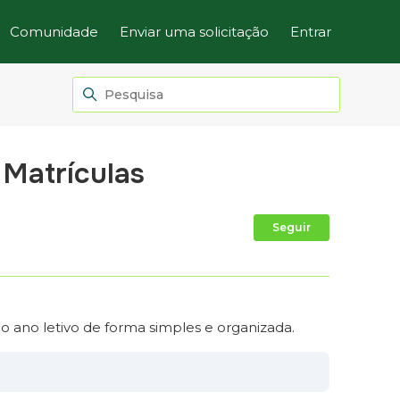
Comunidade
Enviar uma solicitação
Entrar
 Matrículas
Ainda não
Seguir
mo ano letivo de forma simples e organizada.