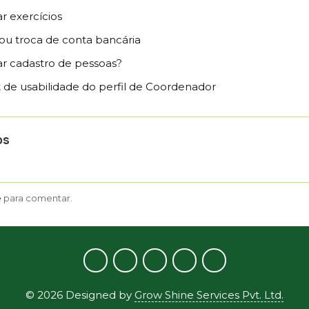
r exercícios
ou troca de conta bancária
r cadastro de pessoas?
t de usabilidade do perfil de Coordenador
os
e
para comentar.
©
2026
Designed by
Grow Shine Services Pvt. Ltd.